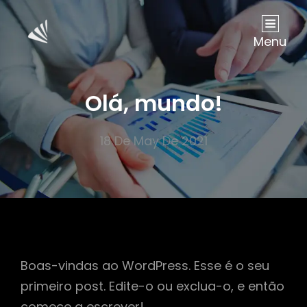
Menu
Olá, mundo!
18 De May De 2021
Boas-vindas ao WordPress. Esse é o seu
primeiro post. Edite-o ou exclua-o, e então
comece a escrever!