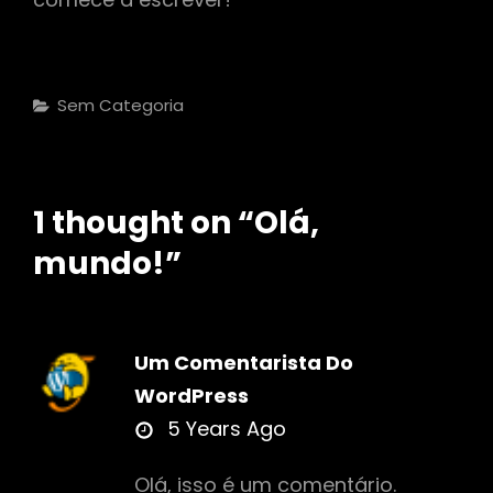
Categories
Sem Categoria
1 thought on “
Olá,
mundo!
”
Um Comentarista Do
WordPress
says:
5 Years Ago
Olá, isso é um comentário.